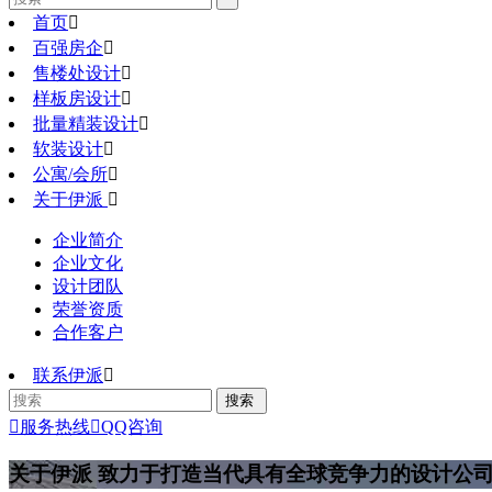
首页

百强房企

售楼处设计

样板房设计

批量精装设计

软装设计

公寓/会所

关于伊派

企业简介
企业文化
设计团队
荣誉资质
合作客户
联系伊派


服务热线

QQ咨询
关于伊派
致力于打造当代具有全球竞争力的设计公