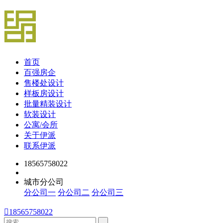
首页
百强房企
售楼处设计
样板房设计
批量精装设计
软装设计
公寓/会所
关于伊派
联系伊派
18565758022
城市分公司
分公司一
分公司二
分公司三

18565758022