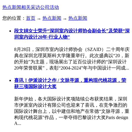
热点新闻
相关采访
公司活动
您的位置：
首页
→
热点新闻
→
热点新闻
段文娟女士荣升“深圳室内设计师协会副会长”及荣获“深
圳室内设计20年·行业人物”
8月28日，深圳市室内设计师协会（SZAID）二十周年庆
典在深圳北理莫斯科大学隆重举行。此次盛典以“20，新
的开始”为主题，现场展出了近百位设计师的“深圳设计
20年荣誉联展”，表彰“2004-2024”年与中国设计一同成...
喜讯！伊派设计之作 / 文脉寻源，重构现代桃花源，荣
获三项国际设计大奖
新年伊始，各大国际设计奖项陆续公布获奖结果，深圳
市伊派室内设计有限公司也迎来了喜讯，在竞争激烈的
国际设计舞台上，以中建信和地产在常德“文脉寻源，重
构现代桃花源”作品，一举夺得巴黎设计大奖Paris design
A...