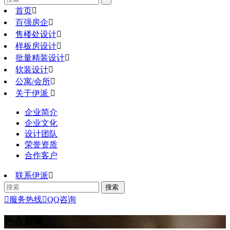
首页

百强房企

售楼处设计

样板房设计

批量精装设计

软装设计

公寓/会所

关于伊派

企业简介
企业文化
设计团队
荣誉资质
合作客户
联系伊派


服务热线

QQ咨询
热点新闻