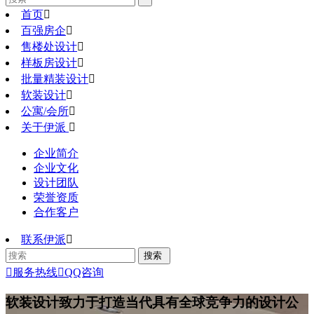
首页

百强房企

售楼处设计

样板房设计

批量精装设计

软装设计

公寓/会所

关于伊派

企业简介
企业文化
设计团队
荣誉资质
合作客户
联系伊派


服务热线

QQ咨询
软装设计
致力于打造当代具有全球竞争力的设计公