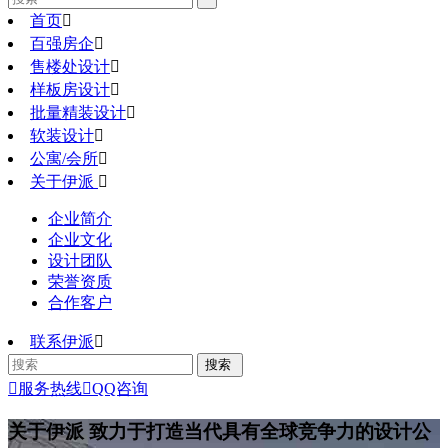
首页

百强房企

售楼处设计

样板房设计

批量精装设计

软装设计

公寓/会所

关于伊派

企业简介
企业文化
设计团队
荣誉资质
合作客户
联系伊派


服务热线

QQ咨询
关于伊派
致力于打造当代具有全球竞争力的设计公