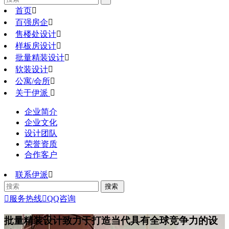
首页

百强房企

售楼处设计

样板房设计

批量精装设计

软装设计

公寓/会所

关于伊派

企业简介
企业文化
设计团队
荣誉资质
合作客户
联系伊派


服务热线

QQ咨询
批量精装设计
致力于打造当代具有全球竞争力的设