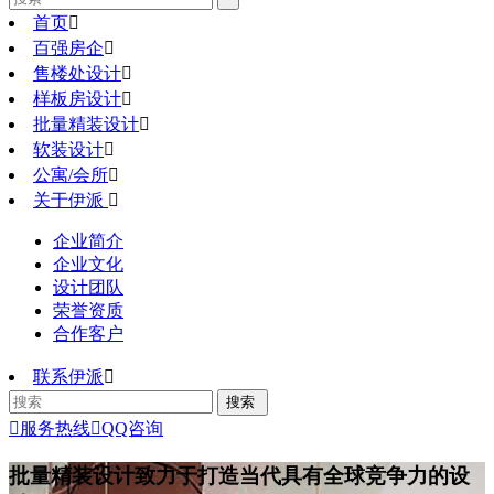
首页

百强房企

售楼处设计

样板房设计

批量精装设计

软装设计

公寓/会所

关于伊派

企业简介
企业文化
设计团队
荣誉资质
合作客户
联系伊派


服务热线

QQ咨询
批量精装设计
致力于打造当代具有全球竞争力的设